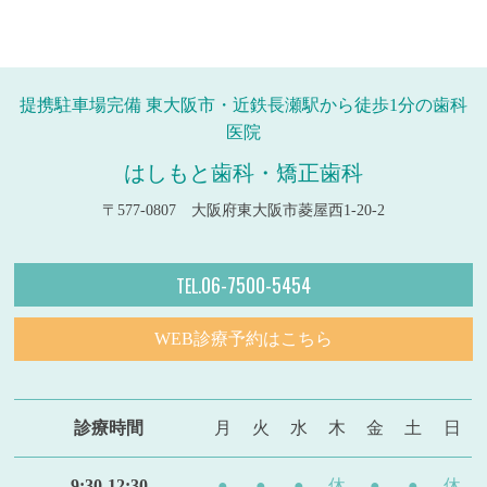
提携駐車場完備 東大阪市・近鉄長瀬駅から徒歩1分の歯科
医院
はしもと歯科・矯正歯科
〒577-0807 大阪府東大阪市菱屋西1-20-2
06-7500-5454
TEL.
WEB診療予約はこちら
診療時間
月
火
水
木
金
土
日
9:30-12:30
●
●
●
休
●
●
休