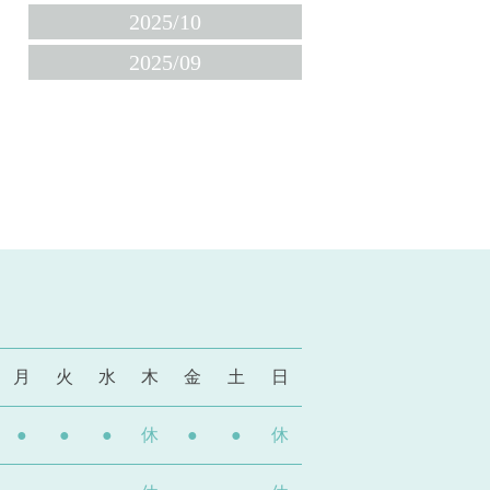
2025/10
2025/09
月
火
水
木
金
土
日
●
●
●
休
●
●
休