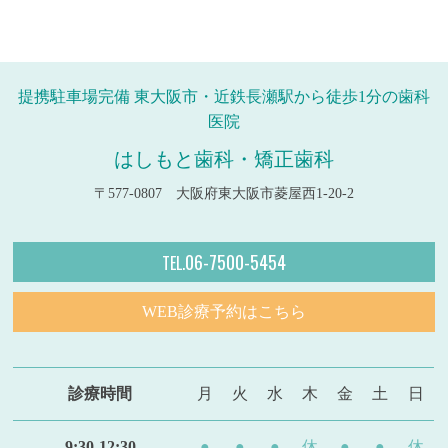
提携駐車場完備 東大阪市・近鉄長瀬駅から徒歩1分の歯科
医院
はしもと歯科・矯正歯科
〒577-0807 大阪府東大阪市菱屋西1-20-2
06-7500-5454
TEL.
WEB診療予約はこちら
診療時間
月
火
水
木
金
土
日
9:30-12:30
●
●
●
休
●
●
休