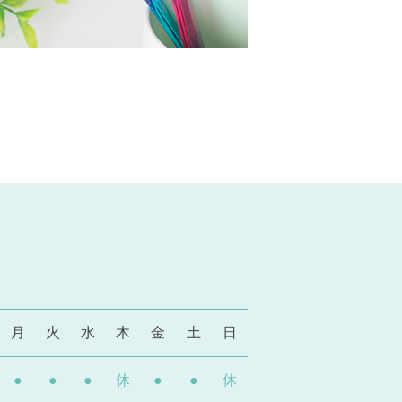
月
火
水
木
金
土
日
●
●
●
休
●
●
休